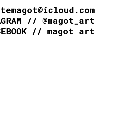
stemagot@icloud.com
AGRAM // @magot_art
CEBOOK // magot art